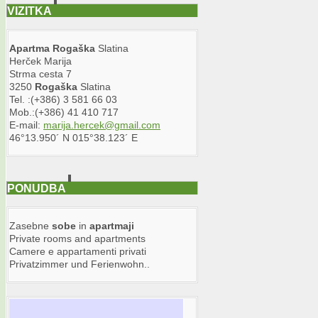
VIZITKA
Apartma
Rogaška
Slatina
Herček Marija
Strma cesta 7
3250
Rogaška
Slatina
Tel. :(+386) 3 581 66 03
Mob.:(+386) 41 410 717
E-mail:
marija.hercek@gmail.com
46°13.950´ N 015°38.123´ E
PONUDBA
Zasebne
sobe
in
apartma
ji
Private rooms and apartments
Camere e appartamenti privati
Privatzimmer und Ferienwohn..