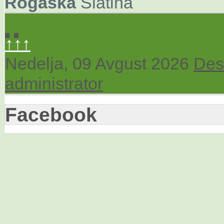
Rogaška
Slatina
↑↑↑
Nedelja, 09 Avgust 2026
Des
administrator
Facebook