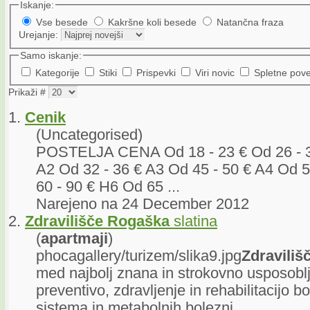
Iskanje:
Vse besede
Kakršne koli besede
Natančna fraza
Urejanje:
Samo iskanje:
Kategorije
Stiki
Prispevki
Viri novic
Spletne pov
Prikaži #
1.
Cenik
(Uncategorised)
POSTELJA CENA Od 18 - 23 € Od 26 - 3
A2 Od 32 - 36 € A3 Od 45 - 50 € A4 Od 5
60 - 90 € H6 Od 65 ...
Narejeno na 24 December 2012
2.
Zdravilišče
Rogaška
slatina
(
apartma
ji
)
phocagallery/turizem/slika9.jpg
Zdraviliš
med najbolj znana in strokovno usposoblj
preventivo, zdravljenje in rehabilitacijo 
sistema in metabolnih bolezni ...