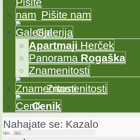
Pišite nam
Galerija
Apartma
ji
Herček
Panorama
Rogaška
Znamenitosti
Znamenitosti
Cenik
Nahajate se:
Kazalo
Išči...