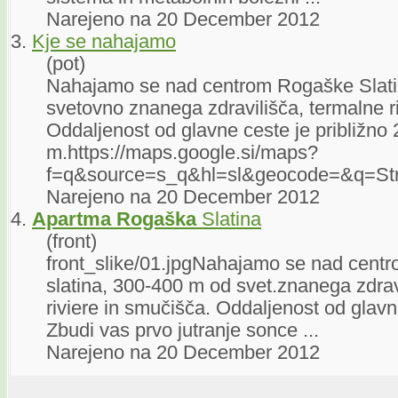
Narejeno na 20 December 2012
3.
Kje se nahajamo
(pot)
Nahajamo se nad centrom Rogaške Slati
svetovno znanega zdravilišča, termalne r
Oddaljenost od glavne ceste je približno
m.https://maps.google.si/maps?
f=q&source=s_q&hl=sl&geocode=&q=St
Narejeno na 20 December 2012
4.
Apartma
Rogaška
Slatina
(front)
front_slike/01.jpgNahajamo se nad cen
slatina, 300-400 m od svet.znanega zdrav
riviere in smučišča. Oddaljenost od glavn
Zbudi vas prvo jutranje sonce ...
Narejeno na 20 December 2012