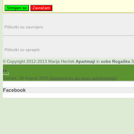
Strinjam se
Zavračam
Piškotki so zavrnjeni.
Piškotki so sprejeti.
© Copyright 2012-2013 Marija Herček
Apartma
ji
in
sobe
Rogaška
S
↑↑↑
Četrtek, 06 Avgust 2026
Designed by slo-team administrator
Facebook