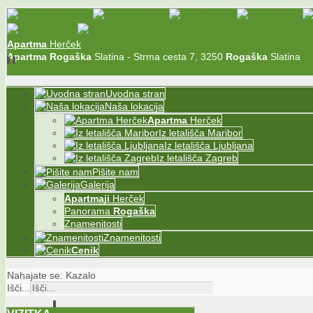
Apartma
Herček
Apartma
Rogaška
Slatina - Strma cesta 7, 3250
Rogaška
Slatina
Uvodna stran
Naša lokacija
Apartma
Herček
Iz letališča Maribor
Iz letališča Ljubljana
Iz letališča Zagreb
Pišite nam
Galerija
Apartma
ji
Herček
Panorama
Rogaška
Znamenitosti
Znamenitosti
Cenik
Nahajate se:
Kazalo
Išči...