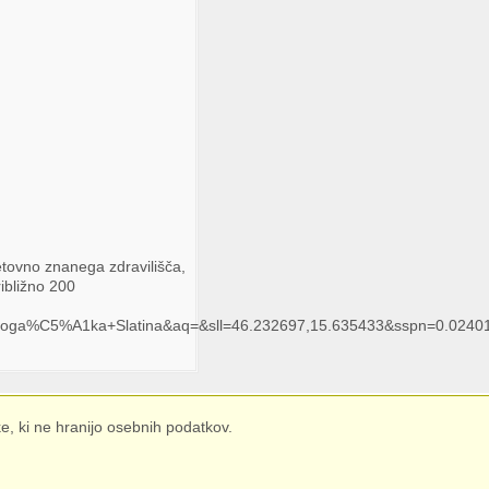
ovno znanega zdravilišča,
ibližno 200
Roga%C5%A1ka+Slatina&aq=&sll=46.232697,15.635433&sspn=0.0240
e, ki ne hranijo osebnih podatkov.