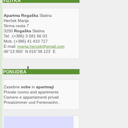
VIZITKA
Apartma
Rogaška
Slatina
Herček Marija
Strma cesta 7
3250
Rogaška
Slatina
Tel. :(+386) 3 581 66 03
Mob.:(+386) 41 410 717
E-mail:
marija.hercek@gmail.com
46°13.950´ N 015°38.123´ E
PONUDBA
Zasebne
sobe
in
apartma
ji
Private rooms and apartments
Camere e appartamenti privati
Privatzimmer und Ferienwohn..