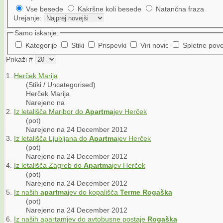
Vse besede
Kakršne koli besede
Natančna fraza
Urejanje:
Samo iskanje:
Kategorije
Stiki
Prispevki
Viri novic
Spletne pov
Prikaži #
1.
Herček Marija
(Stiki / Uncategorised)
Herček Marija
Narejeno na
2.
Iz letališča Maribor do
Apartma
jev Herček
(pot)
Narejeno na 24 December 2012
3.
Iz letališča Ljubljana do
Apartma
jev Herček
(pot)
Narejeno na 24 December 2012
4.
Iz letališča Zagreb do
Apartma
jev Herček
(pot)
Narejeno na 24 December 2012
5.
Iz naših
apartma
jev do kopališča
Terme
Rogaška
(pot)
Narejeno na 24 December 2012
6.
Iz naših apartamjev do avtobusne postaje
Rogaška