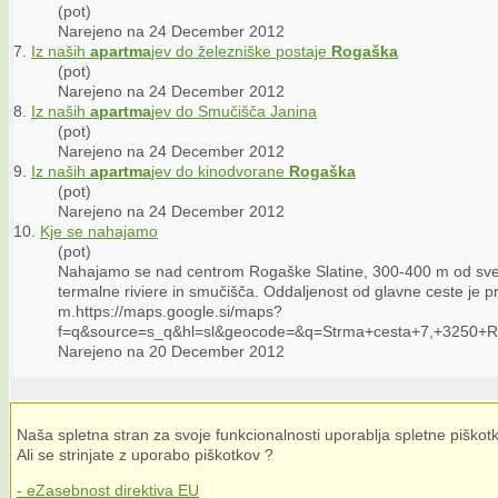
(pot)
Narejeno na 24 December 2012
7.
Iz naših
apartma
jev do železniške postaje
Rogaška
(pot)
Narejeno na 24 December 2012
8.
Iz naših
apartma
jev do Smučišča Janina
(pot)
Narejeno na 24 December 2012
9.
Iz naših
apartma
jev do kinodvorane
Rogaška
(pot)
Narejeno na 24 December 2012
10.
Kje se nahajamo
(pot)
Nahajamo se nad centrom Rogaške Slatine, 300-400 m od svet
termalne riviere in smučišča. Oddaljenost od glavne ceste je pr
m.https://maps.google.si/maps?
f=q&source=s_q&hl=sl&geocode=&q=
Strma
+cesta+7,+3250+
Narejeno na 20 December 2012
Naša spletna stran za svoje funkcionalnosti uporablja spletne piškotk
Ali se strinjate z uporabo piškotkov ?
- eZasebnost direktiva EU