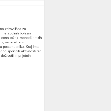
na zdravilišča za
in metabolnih bolezni
elesna teža), menedžerskih
ov, mineralne in
mu posamezniku. Kraj ima
dbo športnih aktivnosti ter
živetij in prijetnih