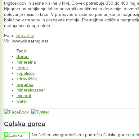
trigliceridov in sečne kisline v krvi. Človek potrebuje 350 do 400 mg
Njegovo pomanjkanje lahko povzroči apatičnost in depresije, nezmož
delovanje mišic in krče. V prebavnem sistemu pomanjkanje magnezij
bolečine v trebuhu in prebavne motnje. Premajhna količina magnezija
motnjami srčnega ritma.
Foto:
foto arhiv
Vir: www.
donat
mg.net
Tags:
donat
mineralna
terme
kopališče
zdravilišče
rogaška
mineralwasser
mineral
water
Calska gorca
Na širšem vinogradniškem področju Calska gorca preds