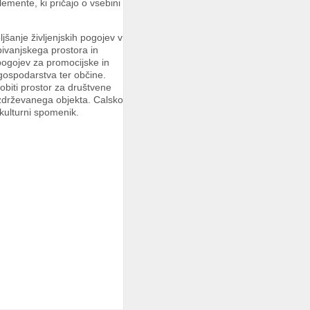
emente, ki pričajo o vsebini
šanje življenjskih pogojev v
bivanjskega prostora in
 pogojev za promocijske in
 gospodarstva ter občine.
obiti prostor za društvene
vzdrževanega objekta. Calsko
kulturni spomenik.