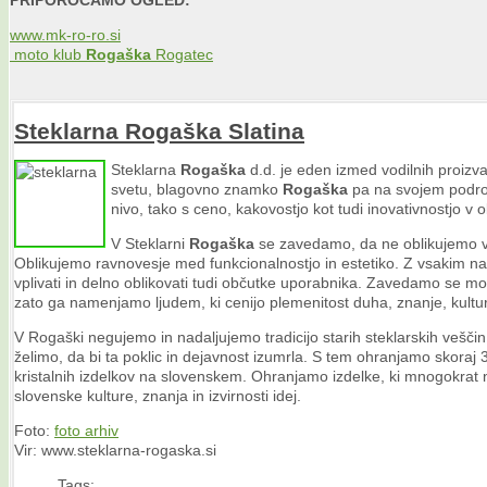
www.mk-ro-ro.si
moto klub
Rogaška
Rogatec
Steklarna
Rogaška
Slatina
Steklarna
Rogaška
d.d. je eden izmed vodilnih proizvaj
svetu, blagovno znamko
Rogaška
pa na svojem področ
nivo, tako s ceno, kakovostjo kot tudi inovativnostjo v ob
V Steklarni
Rogaška
se zavedamo, da ne oblikujemo v
Oblikujemo ravnovesje med funkcionalnostjo in estetiko. Z vsakim n
vplivati in delno oblikovati tudi občutke uporabnika. Zavedamo se moči 
zato ga namenjamo ljudem, ki cenijo plemenitost duha, znanje, kultu
V Rogaški negujemo in nadaljujemo tradicijo starih steklarskih veščin
želimo, da bi ta poklic in dejavnost izumrla. S tem ohranjamo skoraj
kristalnih izdelkov na slovenskem. Ohranjamo izdelke, ki mnogokrat n
slovenske kulture, znanja in izvirnosti idej.
Foto:
foto arhiv
Vir: www.steklarna-rogaska.si
Tags: