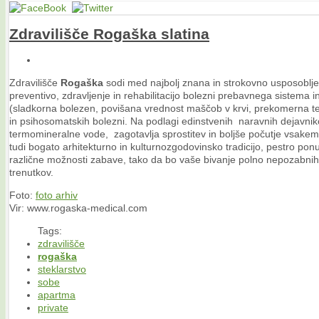
Zdravilišče
Rogaška
slatina
Zdravilišče
Rogaška
sodi med najbolj znana in strokovno usposoblje
preventivo, zdravljenje in rehabilitacijo bolezni prebavnega sistema 
(sladkorna bolezen, povišana vrednost maščob v krvi, prekomerna t
in psihosomatskih bolezni. Na podlagi edinstvenih naravnih dejavnik
termomineralne vode, zagotavlja sprostitev in boljše počutje vsake
tudi bogato arhitekturno in kulturnozgodovinsko tradicijo, pestro ponu
različne možnosti zabave, tako da bo vaše bivanje polno nepozabnih do
trenutkov.
Foto:
foto arhiv
Vir: www.rogaska-medical.com
Tags:
zdravilišče
rogaška
steklarstvo
sobe
apartma
private