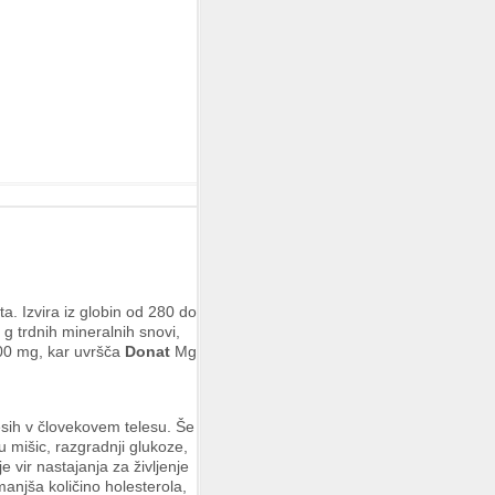
. Izvira iz globin od 280 do
 g trdnih mineralnih snovi,
000 mg, kar uvršča
Donat
Mg
ih v človekovem telesu. Še
 mišic, razgradnji glukoze,
 je vir nastajanja za življenje
anjša količino holesterola,