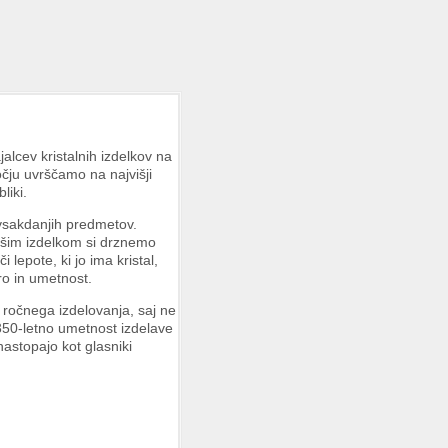
alcev kristalnih izdelkov na
ju uvrščamo na najvišji
liki.
sakdanjih predmetov.
ašim izdelkom si drznemo
lepote, ki jo ima kristal,
ro in umetnost.
 ročnega izdelovanja, saj ne
 350-letno umetnost izdelave
astopajo kot glasniki