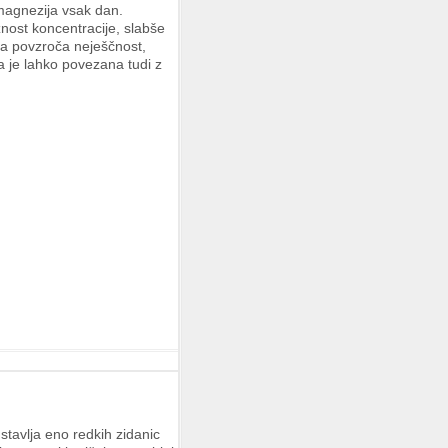
 magnezija vsak dan.
nost koncentracije, slabše
a povzroča neješčnost,
 je lahko povezana tudi z
tavlja eno redkih zidanic