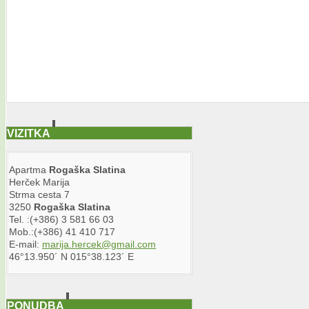
VIZITKA
Apartma
Rogaška
Slatina
Herček Marija
Strma cesta 7
3250
Rogaška
Slatina
Tel. :(+386) 3 581 66 03
Mob.:(+386) 41 410 717
E-mail:
marija.hercek@gmail.com
46°13.950´ N 015°38.123´ E
PONUDBA