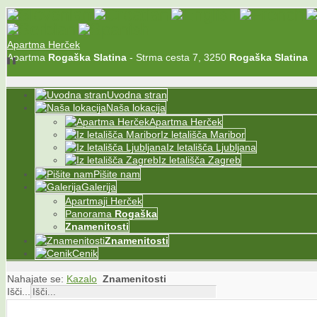
Apartma Herček
Apartma
Rogaška
Slatina
- Strma cesta 7, 3250
Rogaška
Slatina
Uvodna stran
Naša lokacija
Apartma Herček
Iz letališča Maribor
Iz letališča Ljubljana
Iz letališča Zagreb
Pišite nam
Galerija
Apartmaji Herček
Panorama
Rogaška
Znamenitosti
Znamenitosti
Cenik
Nahajate se:
Kazalo
Znamenitosti
Išči...