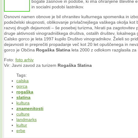
bogate zasnove in podobe, ki ima ohranjene številne el
in socialni podobi lastnikov.
Osnovni namen obnove je bil ohranitev kulturnega spomenika in izbolj
podeželski skupnosti, oblikovanje privlačnejšega vaškega okolja kot 
razvoj drugih dejavnosti – še posebej turizma, hkrati pa zagotovitev
druge aktivnosti vinogradniškega društva, ostalih društev, lokalnega
Calsko gorco je leta 1997 kupilo Društvo vinogradnikov. Želeli so prid
dejavnosti in preprečiti propadanje več kot 20 let opuščenega in ne
gorco je Občina
Rogaška
Slatina
leta 2000 z odlokom razglasila za 
Foto:
foto arhiv
Vir: Javni zavod za turizem
Rogaška
Slatina
Tags:
calska
gorca
rogaška
slatina
kultura
znamenitosti
culture
landmarks
kultur
erbe