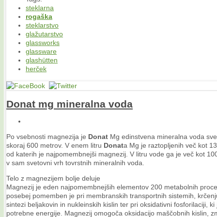
steklarna
rogaška
steklarstvo
glažutarstvo
glassworks
glassware
glashütten
herček
Donat
mg mineralna voda
Po vsebnosti magnezija je
Donat
Mg edinstvena mineralna voda sveta
skoraj 600 metrov. V enem litru
Donat
a Mg je raztopljenih več kot 13
od katerih je najpomembnejši magnezij. V litru vode ga je več kot 1
v sam svetovni vrh tovrstnih mineralnih voda.
Telo z magnezijem bolje deluje
Magnezij je eden najpomembnejših elementov 200 metabolnih proces
posebej pomemben je pri membranskih transportnih sistemih, krčenju
sintezi beljakovin in nukleinskih kislin ter pri oksidativni fosforilaciji, ki
potrebne energije. Magnezij omogoča oksidacijo maščobnih kislin, zm